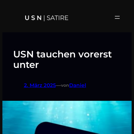
Zum
Inhalt
springen
USN tauchen vorerst
unter
2. März 2025
—
Daniel
von