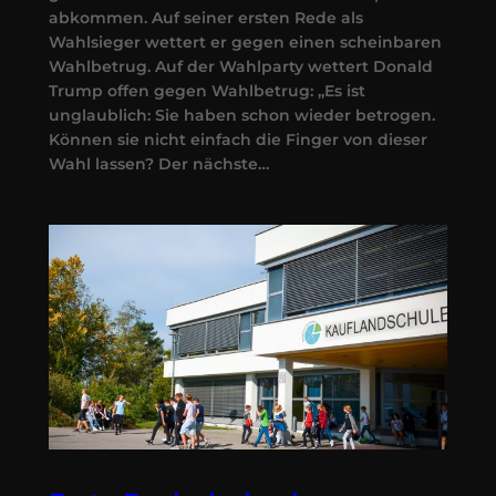
abkommen. Auf seiner ersten Rede als
Wahlsieger wettert er gegen einen scheinbaren
Wahlbetrug. Auf der Wahlparty wettert Donald
Trump offen gegen Wahlbetrug: „Es ist
unglaublich: Sie haben schon wieder betrogen.
Können sie nicht einfach die Finger von dieser
Wahl lassen? Der nächste…