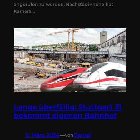
angerufen zu werden. Nächstes iPhone hat
Kamera…
Lange überfällig: Stuttgart 21
bekommt eigenen Bahnhof
11. März 2024
—
Daniel
von