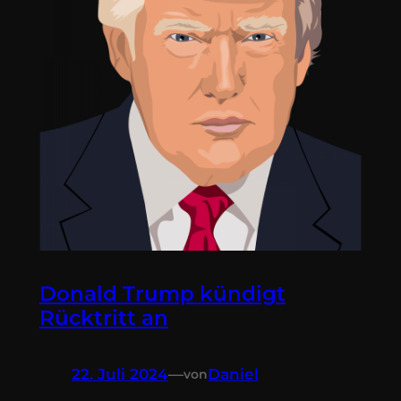
Donald Trump kündigt
Rücktritt an
22. Juli 2024
—
Daniel
von