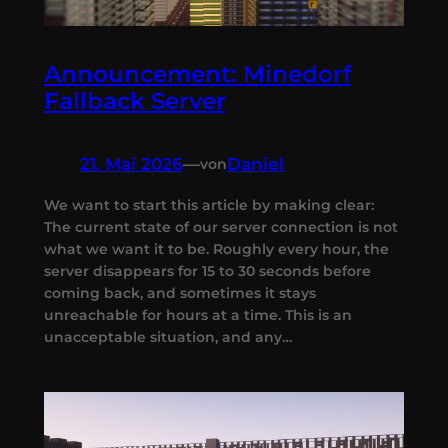
Announcement: Minedorf
Fallback Server
21. Mai 2026
—
Daniel
von
We want to start this article by making clear:
The current state of our server connection is not
what we want it to be. Roughly every hour, the
server disappears for 15 to 30 seconds before
coming back, and sometimes it stays
unreachable for hours at a time. This is an
unacceptable situation, and any…