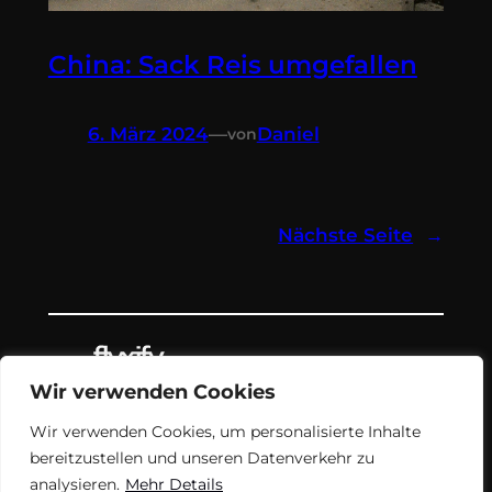
China: Sack Reis umgefallen
6. März 2024
—
Daniel
von
Nächste Seite
→
Wir verwenden Cookies
Teil des Nachrichtenangebots von
Wir verwenden Cookies, um personalisierte Inhalte
flyxify.
bereitzustellen und unseren Datenverkehr zu
analysieren.
Mehr Details