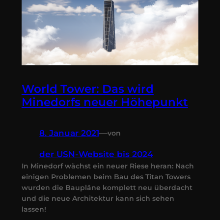
World Tower: Das wird
Minedorfs neuer Höhepunkt
8. Januar 2021
—
von
der USN-Website bis 2024
In Minedorf wächst ein neuer Riese heran: Nach
einigen Problemen beim Bau des Titan Towers
wurden die Baupläne komplett neu überdacht
und die neue Architektur kann sich sehen
lassen!