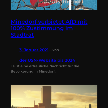
Minedorf verbietet AfD mit
100% Zustimmung im
Stadtrat
3. Januar 2021
—
von
der USN-Website bis 2024
Es ist eine erfreuliche Nachricht für die
Bevölkerung in Minedorf: