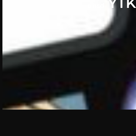
YTK
dhsd