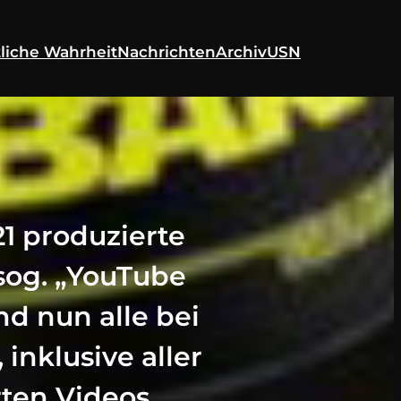
liche Wahrheit
Nachrichten
Archiv
USN
1 produzierte
 sog. „YouTube
nd nun alle bei
 inklusive aller
ten Videos.