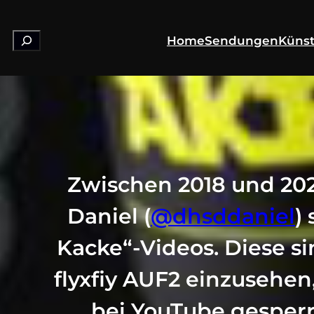
Suchen
Home
Sendungen
Künst
Zwischen 2018 und 202
Daniel (
@dhsddaniel
)
Kacke“-Videos. Diese si
flyxfiy AUF2 einzusehen,
bei YouTube gesperr