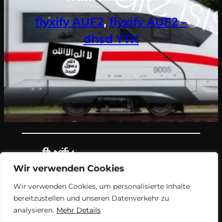
flyxify AUF2
, 
flyxify AUF2 –
dhsd YTK
Wir verwenden Cookies
Teil des Nachrichtenangebots von
Wir verwenden Cookies, um personalisierte Inhalte
flyxify.
bereitzustellen und unseren Datenverkehr zu
analysieren.
Mehr Details