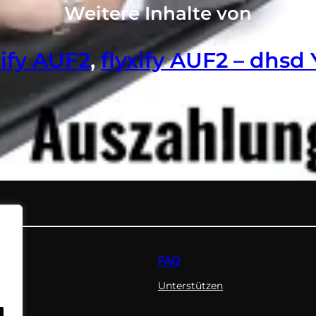
Weitere Inhalte von
xify AUF2
, 
flyxify AUF2 – dhsd
FAQ
Unterstützen