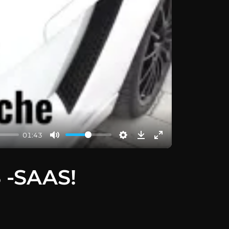
01:43
 -SAAS!