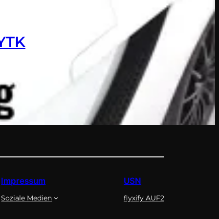
 YTK
Impressum
USN
Soziale Medien
flyxify AUF2