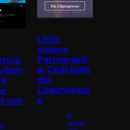
Liebt
unsere
Partnerseit
tnis:
e: Cedi liebt
itter-
die
nt
Lügenpress
ur
e
it von
8.
Januar
8.