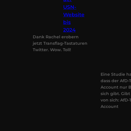
USN-
Website
bis
2024
Dank Rachel erobern
jetzt Transflag-Tastaturen
Twitter. Wow. Toll!
Eine Studie h
dass der AfD-
Account nur B
sich gibt. Gibt
von sich: AfD-
Account