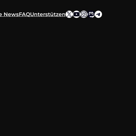
X
YouTube
Instagram
Mastodon
Telegram
ie News
FAQ
Unterstützen