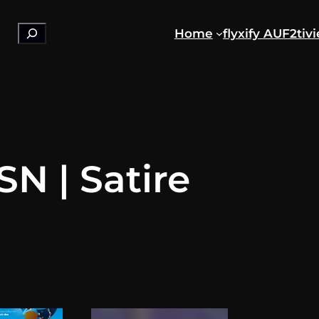
Suchen
Home
flyxify AUF2
tiv
SN | Satire