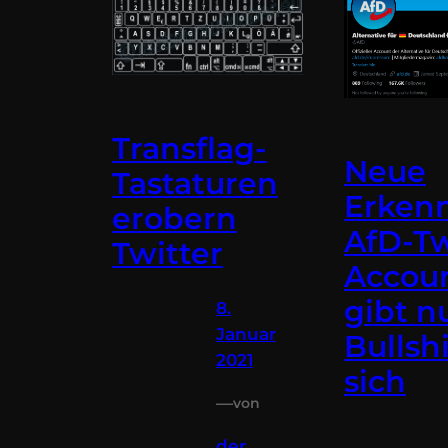
Transflag-
Neue
Tastaturen
Erkenn
erobern
AfD-Tw
Twitter
Accou
gibt n
8.
Januar
Bullsh
2021
sich
—
von
der