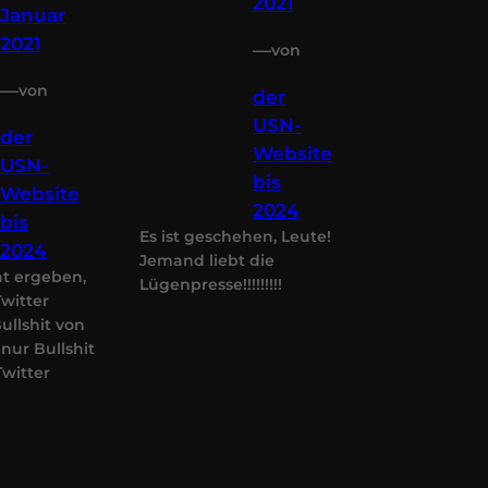
2021
Januar
2021
—
von
—
von
der
USN-
der
Website
USN-
bis
Website
2024
bis
Es ist geschehen, Leute!
2024
Jemand liebt die
at ergeben,
Lügenpresse!!!!!!!!!
Twitter
ullshit von
 nur Bullshit
Twitter