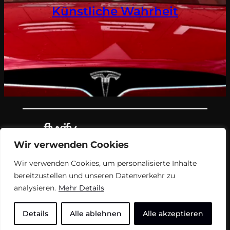
Künstliche Wahrheit
Wir verwenden Cookies
Teil des Nachrichtenangebots von
Wir verwenden Cookies, um personalisierte Inhalte
flyxify.
bereitzustellen und unseren Datenverkehr zu
analysieren.
Mehr Details
FAQ
Impressum
USN
Details
Alle ablehnen
Alle akzeptieren
Unterstützen
Soziale Medien
flyxify AUF2