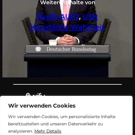
Weitere Inhalte von
flyxify AUF2
, 
USN
Künstliche Wahrheit
Wir verwenden Cookies
Teil des Nachrichtenangebots von
Wir verwenden Cookies, um personalisierte Inhalte
flyxify.
bereitzustellen und unseren Datenverkehr zu
analysieren.
Mehr Details